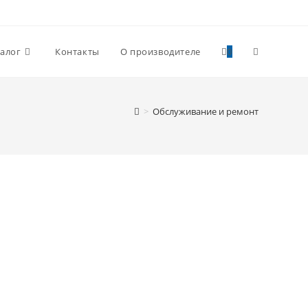
Переключи
алог
Контакты
О производителе
0
поиск
>
Обслуживание и ремонт
по
веб-
сайту