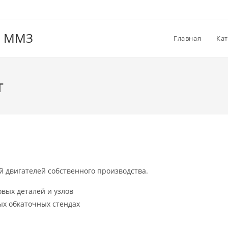
О ММЗ
Главная
Кат
т
 двигателей собственного производства.
вых деталей и узлов
х обкаточных стендах