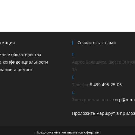
рмация
Свяжитесь с нами
йные обязательства
а конфиденциальности
Адрес:
Балашиха, шоссе Энтуз
вание и ремонт
1А
Откро
Телефон
8 499 495-25-06
в
ваше
Электронная почта
corp@mmz
прило
Проложить маршрут в прило
Предложение не является офертой