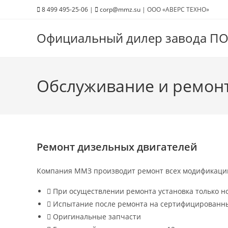
Перейти
8 499 495-25-06
|
corp@mmz.su
| ООО «‎АВЕРС ТЕХНО»
к
содержимому
Официальный дилер завода П
Обслуживание и ремон
Ремонт дизельных двигателей
Компания ММЗ производит ремонт всех модификаций
При осуществлении ремонта установка только но
Испытание после ремонта на сертифицированны
Оригинальные запчасти